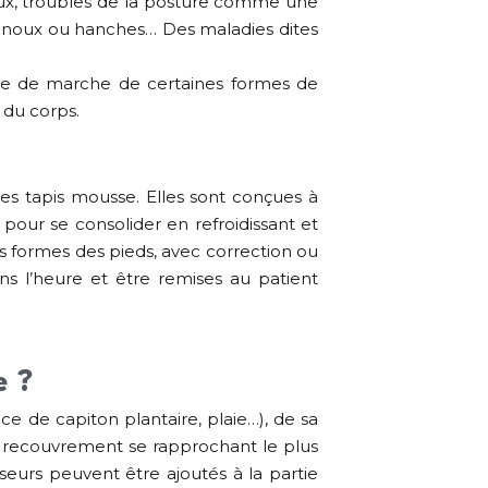
eux, troubles de la posture comme une
genoux ou hanches… Des maladies dites
re de marche de certaines formes de
 du corps.
es tapis mousse. Elles sont conçues à
pour se consolider en refroidissant et
s formes des pieds, avec correction ou
s l’heure et être remises au patient
e ?
e de capiton plantaire, plaie…), de sa
un recouvrement se rapprochant le plus
seurs peuvent être ajoutés à la partie