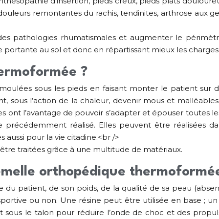
thésopathie d’insertion, pieds creux, pieds plats doulour
douleurs remontantes du rachis, tendinites, arthrose aux 
des pathologies rhumatismales et augmenter le périmèt
portante au sol et donc en répartissant mieux les charges
hermoformée ?
ulées sous les pieds en faisant monter le patient sur d
t, sous l’action de la chaleur, devenir mous et malléables 
s ont l’avantage de pouvoir s’adapter et épouser toutes le
 précédemment réalisé. Elles peuvent être réalisées dan
s aussi pour la vie citadine.<br />
être traitées grâce à une multitude de matériaux.
emelle orthopédique thermoformé
du patient, de son poids, de la qualité de sa peau (absenc
, sportive ou non. Une résine peut être utilisée en base ; 
ant sous le talon pour réduire l’onde de choc et des propul